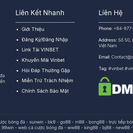
Liên Kết Nhanh
Liên Hệ
Phone
: +84-977
Giới Thiệu
Đăng Ký
/
Đăng Nhập
Address:
Số 50, 
Việt Nam
Link Tải VINBET
Email
:
Contact@s
Khuyến Mãi Vinbet
Tag
: #vinbet #vi
Hỏi Đáp Thường Gặp
 đa
Miễn Trừ Trách Nhiệm
đến
Chính Sách Bảo Mật
ược bóng đá
-
sunwin
-
bk8
-
go88
-
m88
-
bong88
-
trực tiếp b
-
98win
-
web cá cược bóng đá
-
ww88
-
king88
-
bj88
-
new88