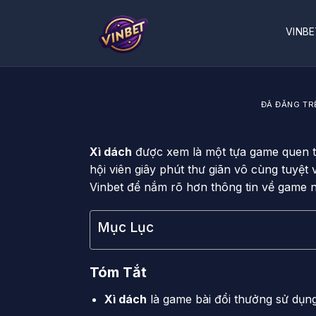
Chuyển
đến
VINB
nội
dung
ĐÃ ĐĂNG T
Xì dách
được xem là một tựa game quen t
hội viên giây phút thư giãn vô cùng tuyệt 
Vinbet để nắm rõ hơn thông tin về game 
Mục Lục
Tóm Tắt
Xì dách
là game bài đổi thưởng sử dụng 