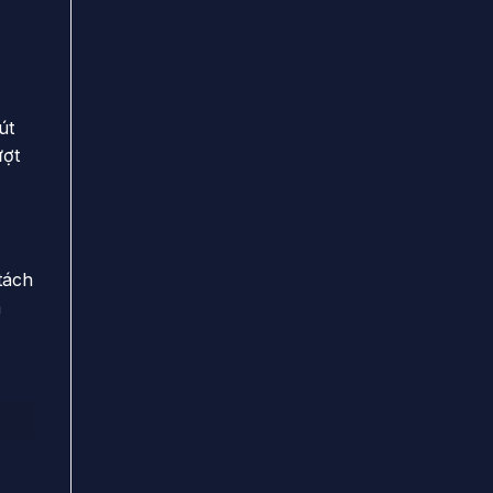
út
ượt
tách
n