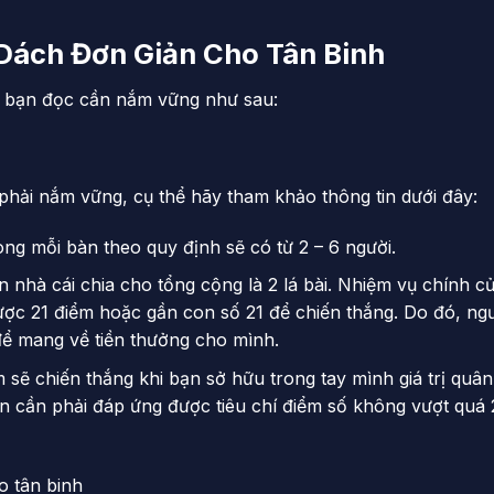
Dách Đơn Giản Cho Tân Binh
à bạn đọc cần nắm vững như sau:
phải nắm vững, cụ thể hãy tham khảo thông tin dưới đây:
ng mỗi bàn theo quy định sẽ có từ 2 – 6 người.
n nhà cái chia cho tổng cộng là 2 lá bài. Nhiệm vụ chính c
ược 21 điểm hoặc gần con số 21 để chiến thắng. Do đó, ng
ể mang về tiền thưởng cho mình.
sẽ chiến thắng khi bạn sở hữu trong tay mình giá trị quân
ên cần phải đáp ứng được tiêu chí điểm số không vượt quá 