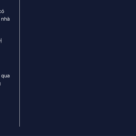
có
i nhà
ị
 qua
g