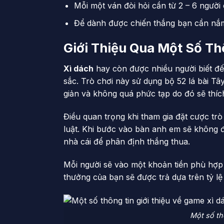
Mỗi một ván đòi hỏi cần từ 2 – 6 người 
Để dành được chiến thắng bạn cần nắm
Giới Thiệu Qua Một Số Th
Xì dách
hay còn được nhiều người biết đến
sắc. Trò chơi này sử dụng bộ 52 lá bài Tâ
giản và không quá phức tạp do đó sẽ thíc
Điều quan trọng khi tham gia đặt cược trò
luật. Khi bước vào bàn anh em sẽ không đấ
nhà cái để phân định thắng thua.
Mỗi người sẽ vào một khoản tiền phù hợp 
thưởng của bạn sẽ được trả dựa trên tỷ l
Một số th