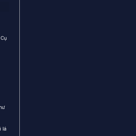
 Cụ
hư
 lá