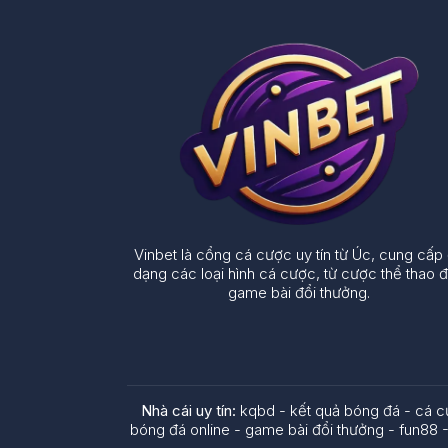
Vinbet
là cổng cá cược uy tín từ Úc, cung cấp
dạng các loại hình cá cược, từ cược thể thao 
game bài đổi thưởng.
Nhà cái uy tín:
kqbd
-
kết quả bóng đá
-
cá c
bóng đá online
-
game bài đổi thưởng
-
fun88