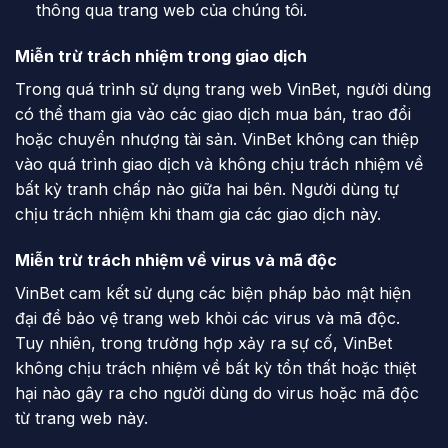
thông qua trang web của chúng tôi.
Miễn trừ trách nhiệm trong giao dịch
Trong quá trình sử dụng trang web VinBet, người dùng
có thể tham gia vào các giao dịch mua bán, trao đổi
hoặc chuyển nhượng tài sản. VinBet không can thiệp
vào quá trình giao dịch và không chịu trách nhiệm về
bất kỳ tranh chấp nào giữa hai bên. Người dùng tự
chịu trách nhiệm khi tham gia các giao dịch này.
Miễn trừ trách nhiệm về virus và mã độc
VinBet cam kết sử dụng các biện pháp bảo mật hiện
đại để bảo vệ trang web khỏi các virus và mã độc.
Tuy nhiên, trong trường hợp xảy ra sự cố, VinBet
không chịu trách nhiệm về bất kỳ tổn thất hoặc thiệt
hại nào gây ra cho người dùng do virus hoặc mã độc
từ trang web này.