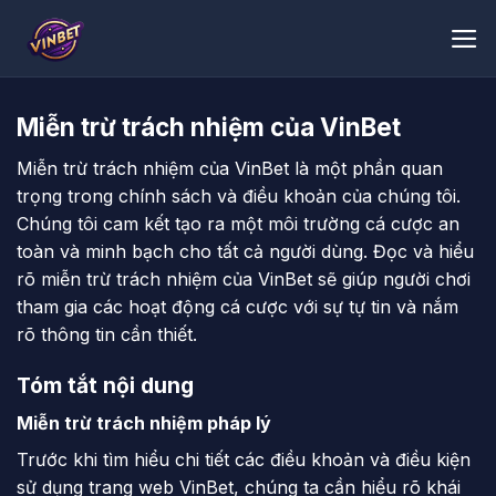
Chuyển
đến
nội
dung
Miễn trừ trách nhiệm của VinBet
Miễn trừ trách nhiệm của VinBet là một phần quan
trọng trong chính sách và điều khoản của chúng tôi.
Chúng tôi cam kết tạo ra một môi trường cá cược an
toàn và minh bạch cho tất cả người dùng. Đọc và hiểu
rõ miễn trừ trách nhiệm của VinBet sẽ giúp người chơi
tham gia các hoạt động cá cược với sự tự tin và nắm
rõ thông tin cần thiết.
Tóm tắt nội dung
Miễn trừ trách nhiệm pháp lý
Trước khi tìm hiểu chi tiết các điều khoản và điều kiện
sử dụng trang web VinBet, chúng ta cần hiểu rõ khái