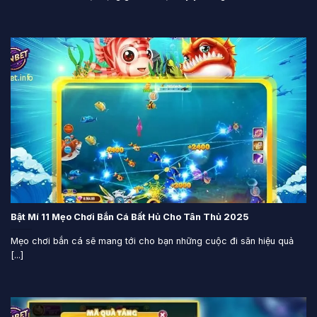
Bật Mí 11 Mẹo Chơi Bắn Cá Bất Hủ Cho Tân Thủ 2025
Mẹo chơi bắn cá sẽ mang tới cho bạn những cuộc đi săn hiệu quả
[...]