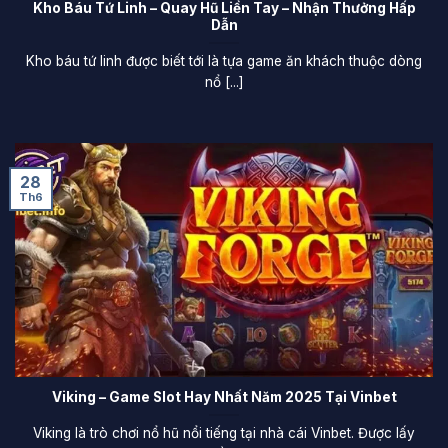
Kho Báu Tứ Linh – Quay Hũ Liền Tay – Nhận Thưởng Hấp
Dẫn
Kho báu tứ linh được biết tới là tựa game ăn khách thuộc dòng
nổ [...]
28
Th6
Viking – Game Slot Hay Nhất Năm 2025 Tại Vinbet
Viking là trò chơi nổ hũ nổi tiếng tại nhà cái Vinbet. Được lấy