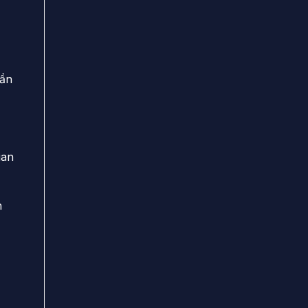
lần
ian
h