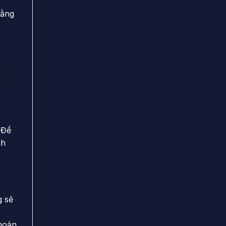
bằng
 Để
nh
g sẽ
khoản