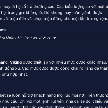
này là hệ số trả thưởng cao. Các biểu tượng so với mặt 
 hội trúng giải khổng lồ. Dù không may mắn giành được
vài triệu đến vài chục triệu đồng cho một lần trải nghiệm.
ng khủng khi tham gia chơi game
hàng,
Viking
được thiết lập với nhiều mức cược khác nhau.
ình đồng xu. Các mức cược được công khai rõ ràng để thà
a phù hợp nhất.
bet sẽ luôn hỗ trợ khách hàng mọi lúc mọi nơi. Tiền thưởn
nhu cầu. Chỉ với một lệnh rút tiền, nhà cái sẽ đối chiếu và
u ý, người chơi cần xác định thông tin chính xác của tài 