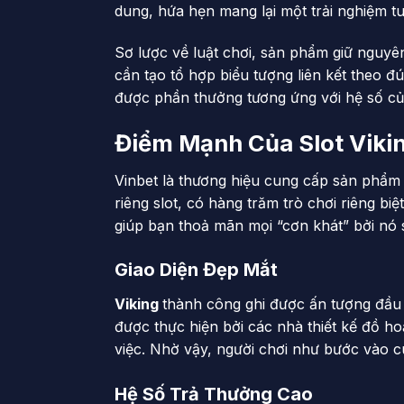
dung, hứa hẹn mang lại một trải nghiệm t
Sơ lược về luật chơi, sản phẩm giữ nguyên
cần tạo tổ hợp biểu tượng liên kết theo đ
được phần thưởng tương ứng với hệ số củ
Điểm Mạnh Của Slot Viki
Vinbet là thương hiệu cung cấp sản phẩm 
riêng slot, có hàng trăm trò chơi riêng bi
giúp bạn thoả mãn mọi “cơn khát” bởi nó
Giao Diện Đẹp Mắt
Viking
thành công ghi được ấn tượng đầu 
được thực hiện bởi các nhà thiết kế đồ 
việc. Nhờ vậy, người chơi như bước vào c
Hệ Số Trả Thưởng Cao