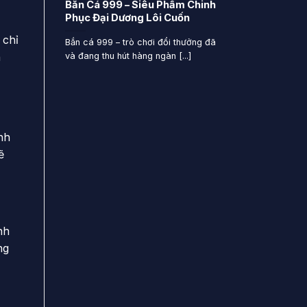
Bắn Cá 999 – Siêu Phẩm Chinh
Phục Đại Dương Lôi Cuốn
 chỉ
Bắn cá 999 – trò chơi đổi thưởng đã
n
và đang thu hút hàng ngàn [...]
nh
ẽ
nh
ng