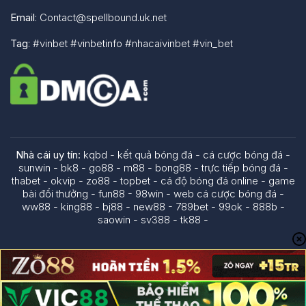
Email
:
Contact@spellbound.uk.net
Tag
: #vinbet #vinbetinfo #nhacaivinbet #vin_bet
Nhà cái uy tín:
kqbd
-
kết quả bóng đá
-
cá cược bóng đá
-
sunwin
-
bk8
-
go88
-
m88
-
bong88
-
trực tiếp bóng đá
-
thabet
-
okvip
-
zo88
-
topbet
-
cá độ bóng đá online
-
game
bài đổi thưởng
-
fun88
-
98win
-
web cá cược bóng đá
-
ww88
-
king88
-
bj88
-
new88
-
789bet
-
99ok
-
888b
-
saowin
-
sv388
-
tk88
-
©2024 VINBET Copyright in Vietnam