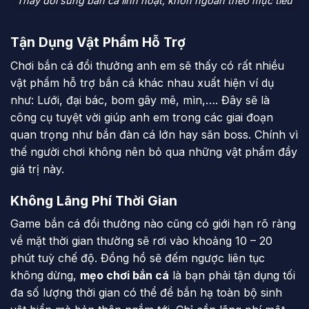
Thay đổi súng bắn cá linh hoạt, khôn ngoan theo mục tiêu
Tận Dụng Vật Phẩm Hỗ Trợ
Chơi bắn cá đổi thưởng anh em sẽ thấy có rất nhiều
vật phẩm hỗ trợ bắn cá khác nhau xuất hiện ví dụ
như: Lưới, đại bác, bom gây mê, mìn,…. Đây sẽ là
công cụ tuyệt vời giúp anh em trong các giai đoạn
quan trọng như bắn đàn cá lớn hay săn boss. Chính vì
thế người chơi không nên bỏ qua những vật phẩm đầy
giá trị này.
Không Lãng Phí Thời Gian
Game bắn cá đổi thưởng nào cũng có giới hạn rõ ràng
về mặt thời gian thường sẽ rơi vào khoảng 10 – 20
phút tuỳ chế độ. Đồng hồ sẽ đếm ngược liên tục
không dừng,
mẹo chơi bắn cá
là bạn phải tận dụng tối
đa số lượng thời gian có thể để bắn hạ toàn bộ sinh