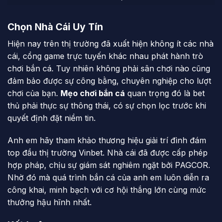
Chọn Nhà Cái Uy Tín
Hiện nay trên thị trường đã xuất hiện không ít các nhà
cái, cổng game trực tuyến khác nhau phát hành trò
chơi bắn cá. Tuy nhiên không phải sân chơi nào cũng
đảm bảo được sự công bằng, chuyên nghiệp cho lượt
chơi của bạn.
Mẹo chơi bắn cá
quan trọng đó là bet
thủ phải thực sự thông thái, có sự chọn lọc trước khi
quyết định đặt niềm tin.
Anh em hãy tham khảo thương hiệu giải trí đình đám
top đầu thị trường Vinbet. Nhà cái đã được cấp phép
hợp pháp, chịu sự giám sát nghiêm ngặt bởi PAGCOR.
Nhờ đó mà quá trình bắn cá của anh em luôn diễn ra
công khai, minh bạch với cơ hội thắng lớn cùng mức
thưởng hậu hĩnh nhất.