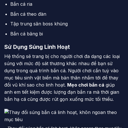
Bắn cá ria
Bắn cá theo đàn
Tập trung săn boss khủng
Bắn cá băng bi
Sử Dụng Súng Linh Hoạt
Hệ thống sẽ trang bị cho người chơi đa dạng các loại
súng với mức độ sát thương khác nhau để bạn sử
dụng trong quá trình bắn cá. Người chơi cần tuỳ vào
mục tiêu sinh vật biển mà bản thân nhắm tới để thay
đổi vũ khí sao cho linh hoạt.
Mẹo chơi bắn cá
giúp
anh em tiết kiệm được lượng đạn bắn ra mà thời gian
bắn hạ cá cũng được rút gọn xuống mức tối thiểu.