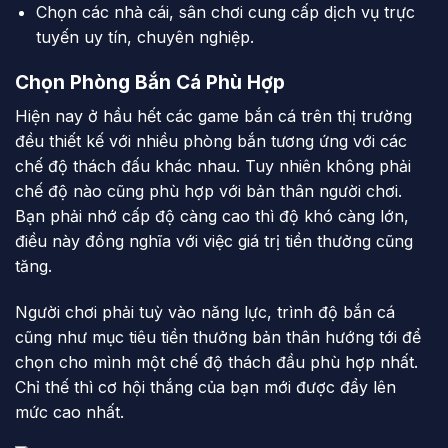
Chọn các nhà cái, sân chơi cung cấp dịch vụ trực
tuyến uy tín, chuyên nghiệp.
Chọn Phòng Bắn Cá Phù Hợp
Hiện nay ở hầu hết các game bắn cá trên thị trường
đều thiết kế với nhiều phòng bắn tương ứng với các
chế độ thách đấu khác nhau. Tuy nhiên không phải
chế độ nào cũng phù hợp với bản thân người chơi.
Bạn phải nhớ cấp độ càng cao thì độ khó càng lớn,
điều này đồng nghĩa với việc giá trị tiền thưởng cũng
tăng.
Người chơi phải tuỳ vào năng lực, trình độ bắn cá
cũng như mục tiêu tiền thưởng bản thân hướng tới để
chọn cho mình một chế độ thách đầu phù hợp nhất.
Chỉ thế thì cơ hội thắng của bạn mới được đẩy lên
mức cao nhất.