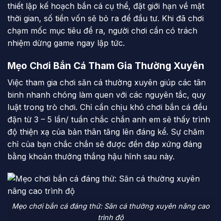
thiết lập kế hoạch bắn cá cụ thể, đặt giới hạn về mặt
thời gian, số tiền vốn sẽ bỏ ra để đầu tư. Khi đã chơi
chạm mốc mục tiêu đề ra, người chơi cần có trách
nhiệm dừng game ngay lập tức.
Mẹo Chơi Bắn Cá Tham Gia Thường Xuyên
Việc tham gia chơi săn cá thường xuyên giúp các tân
binh nhanh chóng làm quen với các nguyên tắc, quy
luật trong trò chơi. Chỉ cần chịu khó chơi bắn cá đều
đặn từ 3 – 5 lần/ tuần chắc chắn anh em sẽ thấy trình
độ thiện xạ của bản thân tăng lên đáng kể. Sự chăm
chỉ của bạn chắc chắn sẽ được đền đáp xứng đáng
bằng khoản thưởng thắng hậu hĩnh sau này.
Mẹo chơi bắn cá đáng thử: Săn cá thường xuyên nâng cao
trình độ