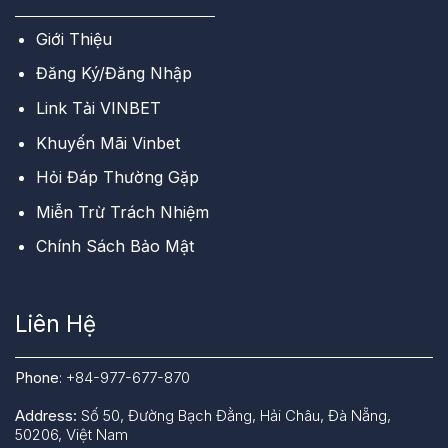
Giới Thiệu
Đăng Ký
/
Đăng Nhập
Link Tải VINBET
Khuyến Mãi Vinbet
Hỏi Đáp Thường Gặp
Miễn Trừ Trách Nhiệm
Chính Sách Bảo Mật
Liên Hệ
Phone
: +84-977-677-870
Address:
Số 50, Đường Bạch Đằng, Hải Châu, Đà Nẵng,
50206, Việt Nam