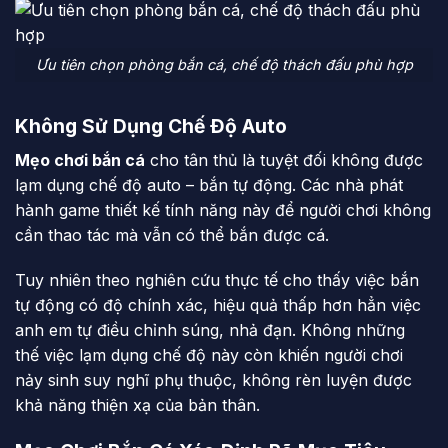
Ưu tiên chọn phòng bắn cá, chế độ thách đấu phù hợp
Không Sử Dụng Chế Độ Auto
Mẹo chơi bắn cá
cho tân thủ là tuyệt đối không được
lạm dụng chế độ auto – bắn tự động. Các nhà phát
hành game thiết kế tính năng này để người chơi không
cần thao tác mà vẫn có thể bắn được cá.
Tuy nhiên theo nghiên cứu thực tế cho thấy việc bắn
tự động có độ chính xác, hiệu quả thấp hơn hẳn việc
anh em tự điều chỉnh súng, nhả đạn. Không những
thế việc lạm dụng chế độ này còn khiến người chơi
nảy sinh suy nghĩ phụ thuộc, không rèn luyện được
khả năng thiện xạ của bản thân.