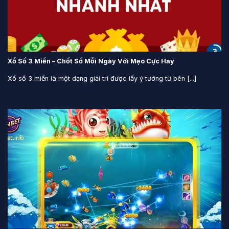
Xổ Số 3 Miền – Chốt Số Mỗi Ngày Với Mẹo Cực Hay
Xổ số 3 miền là một dạng giải trí được lấy ý tưởng từ bên [...]