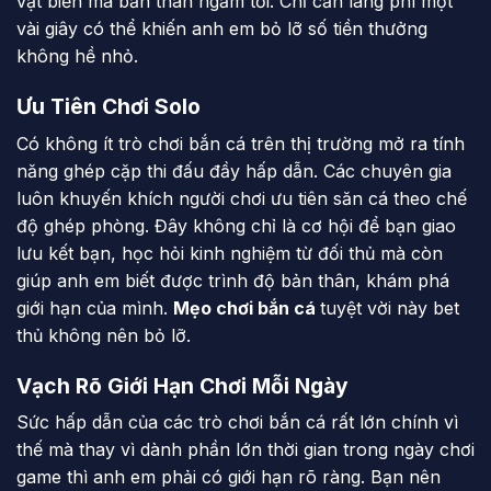
vật biển mà bản thân ngắm tới. Chỉ cần lãng phí một
vài giây có thể khiến anh em bỏ lỡ số tiền thưởng
không hề nhỏ.
Ưu Tiên Chơi Solo
Có không ít trò chơi bắn cá trên thị trường mở ra tính
năng ghép cặp thi đấu đầy hấp dẫn. Các chuyên gia
luôn khuyến khích người chơi ưu tiên săn cá theo chế
độ ghép phòng. Đây không chỉ là cơ hội để bạn giao
lưu kết bạn, học hỏi kinh nghiệm từ đối thủ mà còn
giúp anh em biết được trình độ bản thân, khám phá
giới hạn của mình.
Mẹo chơi bắn cá
tuyệt vời này bet
thủ không nên bỏ lỡ.
Vạch Rõ Giới Hạn Chơi Mỗi Ngày
Sức hấp dẫn của các trò chơi bắn cá rất lớn chính vì
thế mà thay vì dành phần lớn thời gian trong ngày chơi
game thì anh em phải có giới hạn rõ ràng. Bạn nên